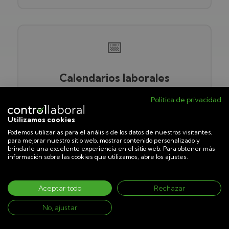
📅
Calendarios laborales
Política de privacidad
Gestiona turnos, vacaciones, festivos,
Utilizamos cookies
incidencias y absentismos desde un único
Podemos utilizarlas para el análisis de los datos de nuestros visitantes,
calendario.
para mejorar nuestro sitio web, mostrar contenido personalizado y
brindarle una excelente experiencia en el sitio web. Para obtener más
información sobre las cookies que utilizamos, abre los ajustes.
Aceptar todo
Rechazar
📄
No, ajustar
Informes de inspección