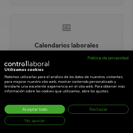
📅
Calendarios laborales
Política de privacidad
Gestiona turnos, vacaciones, festivos,
Utilizamos cookies
incidencias y absentismos desde un único
Podemos utilizarlas para el análisis de los datos de nuestros visitantes,
calendario.
para mejorar nuestro sitio web, mostrar contenido personalizado y
brindarle una excelente experiencia en el sitio web. Para obtener más
información sobre las cookies que utilizamos, abre los ajustes.
Aceptar todo
Rechazar
📄
No, ajustar
Informes de inspección